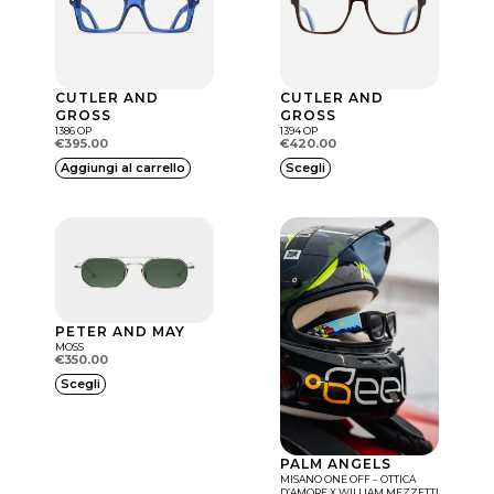
n
i
p
o
CUTLER AND
CUTLER AND
GROSS
GROSS
s
1386 OP
1394 OP
€
395.00
€
420.00
s
Q
Aggiungi al carrello
Scegli
o
u
n
e
o
s
e
t
s
o
s
PETER AND MAY
p
MOSS
€
350.00
e
r
Q
Scegli
r
o
u
e
d
e
s
o
PALM ANGELS
s
c
MISANO ONE OFF – OTTICA
t
D’AMORE X WILLIAM MEZZETTI