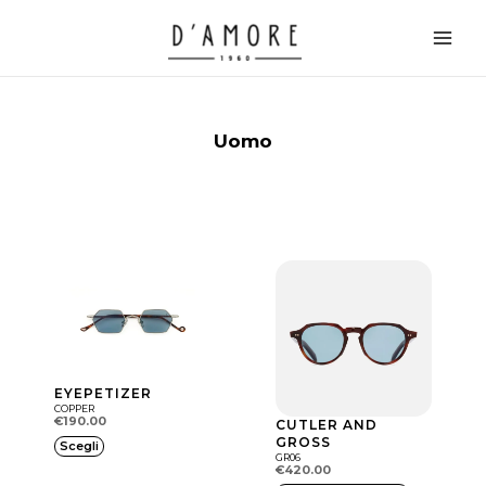
Vai
Main
al
Men
contenuto
Uomo
EYEPETIZER
COPPER
€
190.00
CUTLER AND
Q
GROSS
Scegli
GR06
u
€
420.00