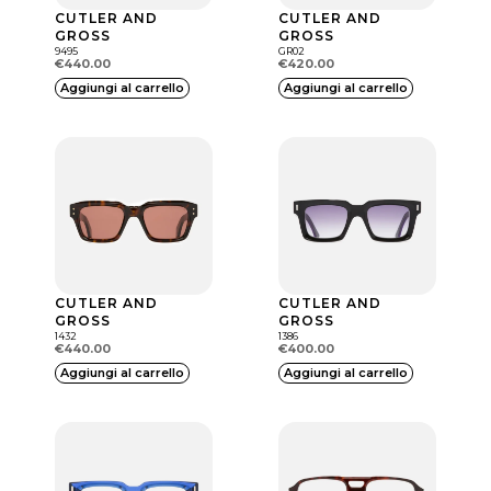
CUTLER AND
CUTLER AND
v
GROSS
GROSS
a
9495
GR02
€
440.00
€
420.00
r
Aggiungi al carrello
Aggiungi al carrello
i
a
n
t
i
.
L
CUTLER AND
CUTLER AND
e
GROSS
GROSS
1432
1386
o
€
440.00
€
400.00
Aggiungi al carrello
Aggiungi al carrello
p
z
i
o