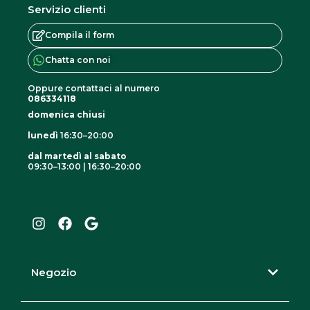
Servizio clienti
Compila il form
Chatta con noi
Oppure contattaci al numero
086334118
domenica chiusi
lunedì
16:30–20:00
dal martedì al sabato
09:30–13:00 | 16:30–20:00
I
F
G
n
a
o
s
c
o
t
e
g
a
b
l
g
o
e
r
o
Negozio
a
k
m