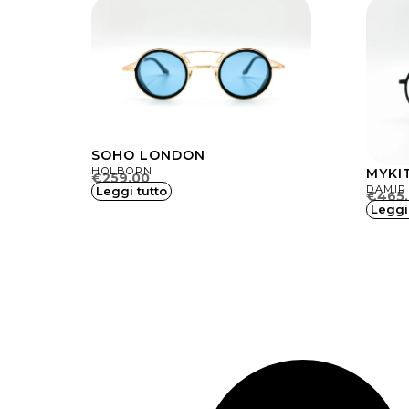
SOHO LONDON
HOLBORN
MYKI
€
259.00
DAMIR
Leggi tutto
€
465
Leggi