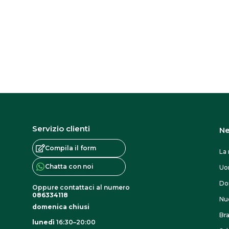
Servizio clienti
Ne
Compila il form
La 
Chatta con noi
U
Do
Oppure contattaci al numero
086334118
Nuo
domenica chiusi
Br
lunedì
16:30–20:00