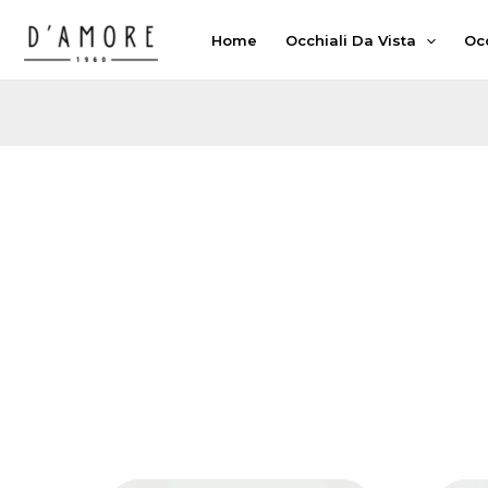
Vai
Home
Occhiali Da Vista
Occ
al
contenuto