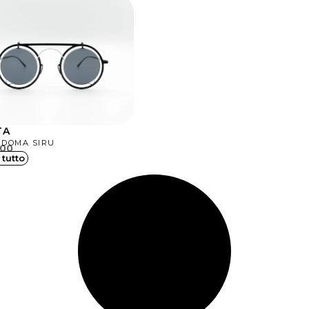
TA
 DOMA SIRU
.00
 tutto