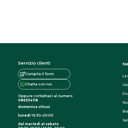
Servizio clienti
Ne
Compila il form
La 
Chatta con noi
U
Do
Oppure contattaci al numero
086334118
Nuo
domenica chiusi
Br
lunedì
16:30–20:00
Sal
dal martedì al sabato