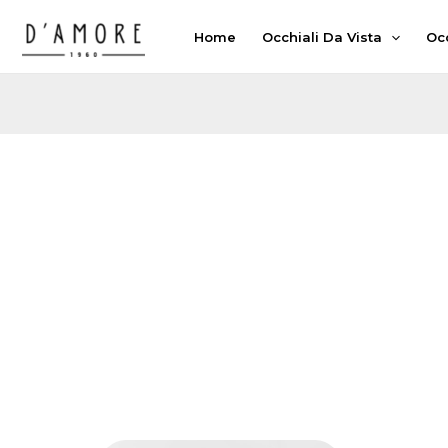
Vai
Home
Occhiali Da Vista
Occ
al
contenuto