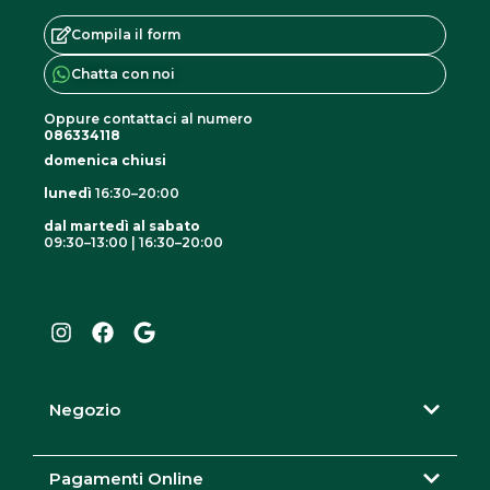
v
a
Compila il form
r
Chatta con noi
i
Oppure contattaci al numero
a
086334118
n
domenica chiusi
t
lunedì
16:30–20:00
i
dal martedì al sabato
.
09:30–13:00 | 16:30–20:00
I
F
G
L
n
a
o
e
s
c
o
o
t
e
g
a
b
l
p
g
o
e
z
r
o
Negozio
i
a
k
m
o
n
Pagamenti Online