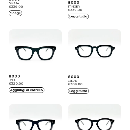
i
8000
OMBRA
€
339.00
STINGER
ù
€
339.00
Q
Scegli
v
Leggi tutto
u
a
e
r
s
i
t
a
o
n
p
t
r
i
o
8000
8000
.
LOLA
d
CYNAR
€
320.00
€
309.00
L
o
Aggiungi al carrello
Leggi tutto
e
t
o
t
p
o
z
h
i
a