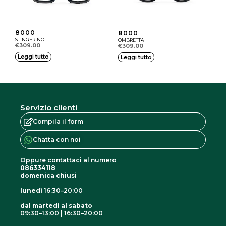
o
p
n
i
8000
8000
i
ù
STINGERINO
OMBRETTA
€
309.00
€
309.00
p
v
Leggi tutto
Leggi tutto
o
a
s
r
s
i
o
a
Servizio clienti
n
n
Compila il form
o
t
Chatta con noi
e
i
s
.
Oppure contattaci al numero
086334118
s
L
domenica chiusi
e
e
lunedì
16:30–20:00
r
o
dal martedì al sabato
e
09:30–13:00 | 16:30–20:00
p
I
F
G
s