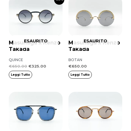
prezzo
prezzo
originale
attuale
era:
è:
€650.00.
€325.00.
ESAURITO
ESAURITO
Masunaga x Kenzo
Masunaga x Kenzo
Takada
Takada
QUINCE
BOTAN
€
650.00
€
325.00
€
650.00
Leggi Tutto
Leggi Tutto