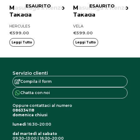
ESAURITO
ESAURITO
Masunaga x Kenzo
Masunaga x Kenzo
Takada
Takada
HERCULES
VELA
€
599.00
€
599.00
Leggi Tutto
Leggi Tutto
Servizio clienti
Compila il form
Chatta con noi
Oppure contattaci al numero
086334118
domenica chiusi
lunedì
16:30–20:00
dal martedì al sabato
09:30–13:00 | 16:30–20:00