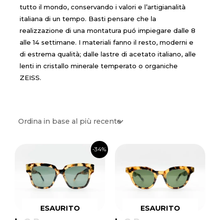
tutto il mondo, conservando i valori e l’artigianalità
italiana di un tempo. Basti pensare che la
realizzazione di una montatura puó impiegare dalle 8
alle 14 settimane. I materiali fanno il resto, moderni e
di estrema qualità; dalle lastre di acetato italiano, alle
lenti in cristallo minerale temperato o organiche
ZEISS.
Il
Il
-34%
prezzo
prezzo
originale
attuale
era:
è:
€380.00.
€250.00.
ESAURITO
ESAURITO