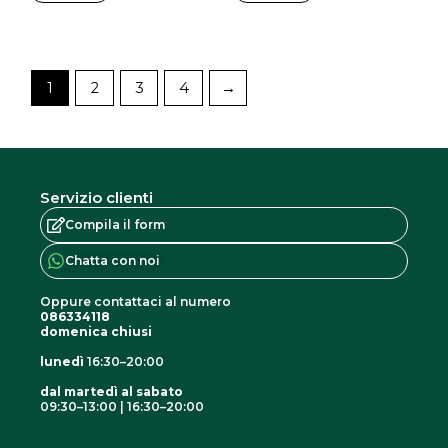
1
2
3
4
→
Servizio clienti
Compila il form
Chatta con noi
Oppure contattaci al numero
086334118
domenica chiusi
lunedì
16:30–20:00
dal martedì al sabato
09:30–13:00 | 16:30–20:00
I
F
G
n
a
o