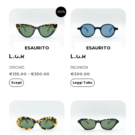
Fascia
Questo
-50%
di
prodotto
prezzo:
da
ha
€135.00
più
a
€350.00
varianti.
ESAURITO
ESAURITO
Le
L.G.R
L.G.R
opzioni
ORCHID
REUNION
possono
€
135.00
-
€
350.00
€
300.00
essere
Scegli
Leggi Tutto
scelte
nella
pagina
del
prodotto