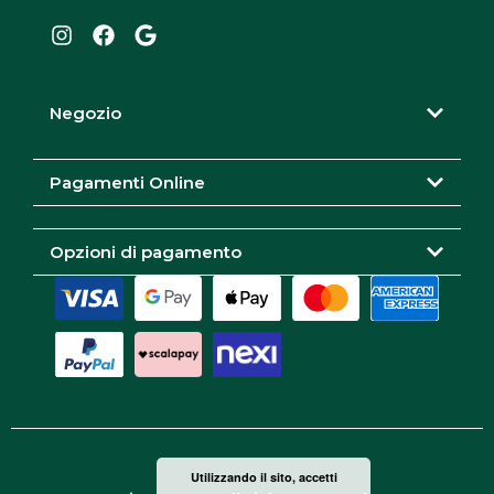
s
c
o
t
e
g
a
b
l
g
o
e
r
o
Negozio
a
k
m
Pagamenti Online
Opzioni di pagamento
Utilizzando il sito, accetti