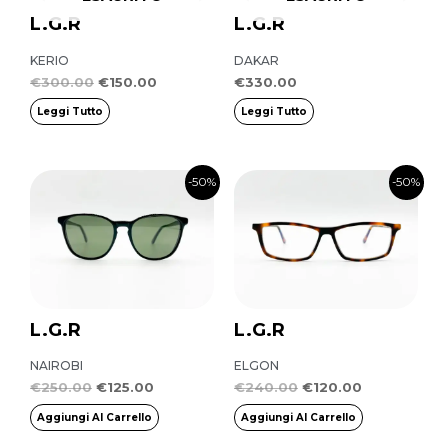
L.G.R
L.G.R
KERIO
DAKAR
€
300.00
€
150.00
€
330.00
Leggi Tutto
Leggi Tutto
Il
Il
Il
Il
-50%
-50%
prezzo
prezzo
prezzo
prezzo
originale
attuale
originale
attuale
era:
è:
era:
è:
€250.00.
€125.00.
€240.00.
€120.00.
L.G.R
L.G.R
NAIROBI
ELGON
€
250.00
€
125.00
€
240.00
€
120.00
Aggiungi Al Carrello
Aggiungi Al Carrello