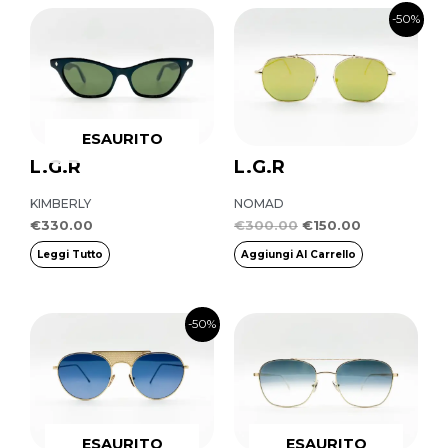
Il
Il
-50%
prezzo
prezzo
originale
attuale
era:
è:
€300.00.
€150.00.
ESAURITO
L.G.R
L.G.R
KIMBERLY
NOMAD
€
330.00
€
300.00
€
150.00
Leggi Tutto
Aggiungi Al Carrello
Il
Il
-50%
prezzo
prezzo
originale
attuale
era:
è:
€300.00.
€150.00.
ESAURITO
ESAURITO